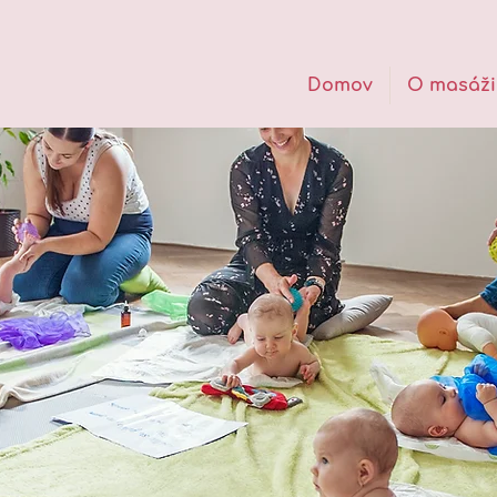
Domov
O masáži