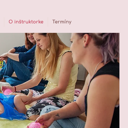
O inštruktorke
Termíny